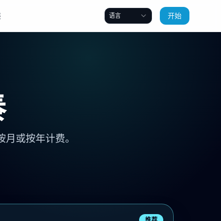
展
开始
语言
奏
择按月或按年计费。
推荐