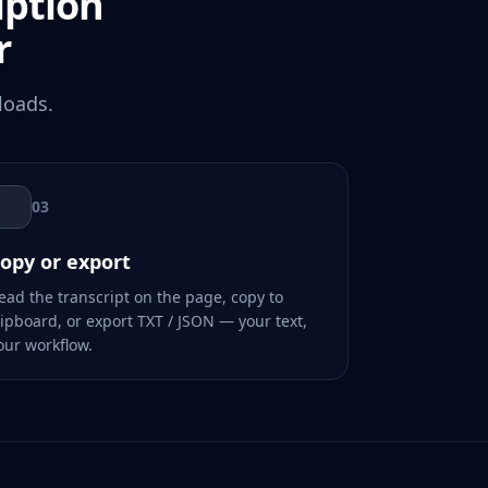
iption
r
loads.
03
opy or export
ead the transcript on the page, copy to
lipboard, or export TXT / JSON — your text,
our workflow.