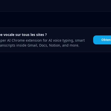
e vocale sur tous les sites ?
Obteni
sper AI Chrome extension for AI voice typing, smart
anscripts inside Gmail, Docs, Notion, and more.