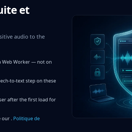
ite et
itive audio to the
a a Web Worker — not on
eech-to-text step on these
 after the first load for
 our .
Politique de