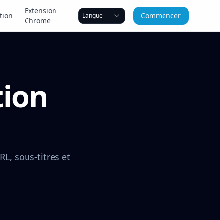
Extension
ation
Commencer
Langue
Chrome
tion
RL, sous-titres et