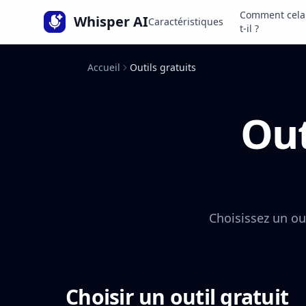
Langue
Comment cela 
Whisper AI
Caractéristiques
t-il ?
Accueil
Outils gratuits
Out
Choisissez un out
Choisir un outil gratuit