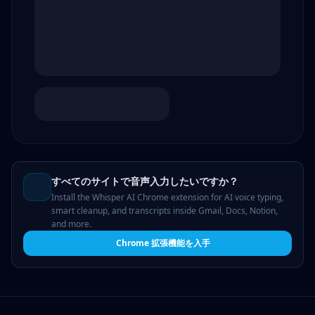
すべてのサイトで音声入力したいですか？
Install the Whisper AI Chrome extension for AI voice typing,
smart cleanup, and transcripts inside Gmail, Docs, Notion,
and more.
Chrome 拡張機能を入手