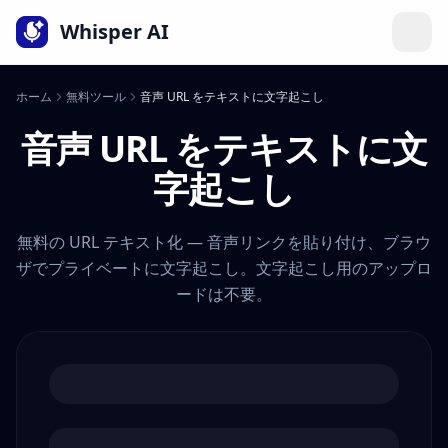
言語
Whisper AI
ホーム
無料ツール
音声 URL をテキストに文字起こし
音声 URL をテキストに文
字起こし
無料の URL テキスト化 — 音声リンクを貼り付け、ブラウ
ザでプライベートに文字起こし。文字起こし用のアップロ
ードは不要。