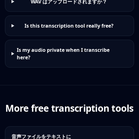
WAV はアップロードされますか？
Is this transcription tool really free?
Is my audio private when I transcribe
here?
More free transcription tools
音声ファイルをテキストに